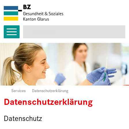
Direkt zum Inhalt springen
Hauptnavigation
Suche starten
Suchbegriff
Services
Datenschutzerklärung
Home
Datenschutzerklärung
Datenschutz